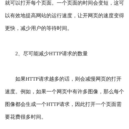
就可以打开每个页面。一个页面的时间会变短，这可
以有效地提高网站的运行速度，让开网页的速度变得
更快，减少用户的等待时间。
2、尽可能减少HTTP请求的数量
如果HTTP请求越多的话，则会减慢网页的打开
速度。例如，如果一个网页中有许多图像，那么每个
图像都会生成一个HTTP请求，因此打开一个页面需
要花费很多时间。