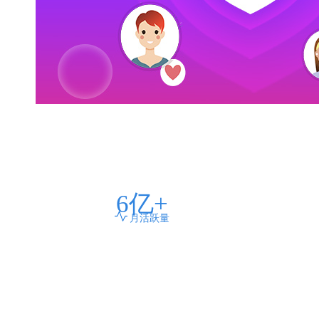
6
亿+
月活跃量