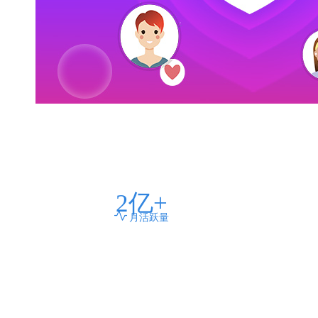
2
亿+
月活跃量