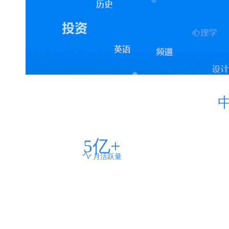
5
亿+
月活跃量