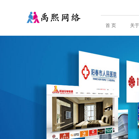
首 页
关