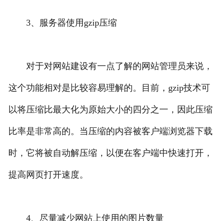
3、服务器使用gzip压缩
对于对网站建设有一点了解的网站管理员来说，
这个功能相对是比较容易理解的。目前，gzip技术可
以将压缩比最大化为原始大小的四分之一，因此压缩
比率是非常高的。当压缩的内容被客户端浏览器下载
时，它将被自动解压缩，以便在客户端中快速打开，
提高网页打开速度。
4、尽量减少网站上使用的图片数量