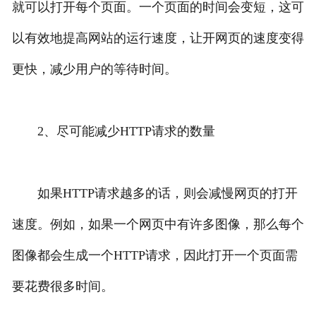
就可以打开每个页面。一个页面的时间会变短，这可
以有效地提高网站的运行速度，让开网页的速度变得
更快，减少用户的等待时间。
2、尽可能减少HTTP请求的数量
如果HTTP请求越多的话，则会减慢网页的打开
速度。例如，如果一个网页中有许多图像，那么每个
图像都会生成一个HTTP请求，因此打开一个页面需
要花费很多时间。