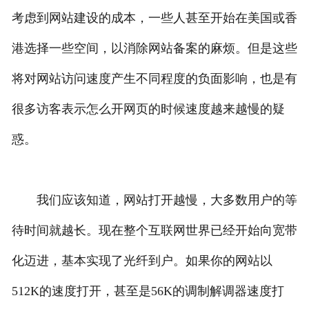
考虑到网站建设的成本，一些人甚至开始在美国或香
港选择一些空间，以消除网站备案的麻烦。但是这些
将对网站访问速度产生不同程度的负面影响，也是有
很多访客表示怎么开网页的时候速度越来越慢的疑
惑。
我们应该知道，网站打开越慢，大多数用户的等
待时间就越长。现在整个互联网世界已经开始向宽带
化迈进，基本实现了光纤到户。如果你的网站以
512K的速度打开，甚至是56K的调制解调器速度打