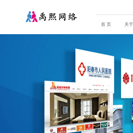
首 页
关