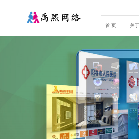
首 页
关