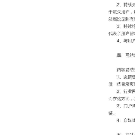
2、持续更新
于流失用户，
站都没见到有
3、持续挖掘
代表了用户需
4、与用户互
四、网站外
内容篇结束，
1、友情链接
做一些目录页
2、行业网站
而在这方面，
3、门户博客
链。
4、自媒体平
五、网站品