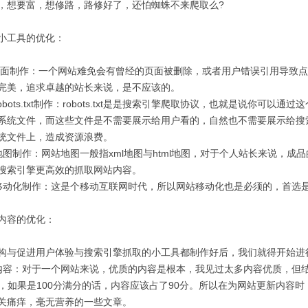
，想要富，想修路，路修好了，还怕蜘蛛不来爬取么?
工具的优化：
面制作：一个网站难免会有曾经的页面被删除，或者用户错误引用导致点
完美，追求卓越的站长来说，是不应该的。
ots.txt制作：robots.txt是是搜索引擎爬取协议，也就是说你可
系统文件，而这些文件是不需要展示给用户看的，自然也不需要展示给搜
统文件上，造成资源浪费。
制作：网站地图一般指xml地图与html地图，对于个人站长来说，成品
搜索引擎更高效的抓取网站内容。
化制作：这是个移动互联网时代，所以网站移动化也是必须的，首选是
容的优化：
促进用户体验与搜索引擎抓取的小工具都制作好后，我们就得开始进
：对于一个网站来说，优质的内容是根本，我见过太多内容优质，但结
中，如果是100分满分的话，内容应该占了90分。所以在为网站更新内容
关痛痒，毫无营养的一些文章。