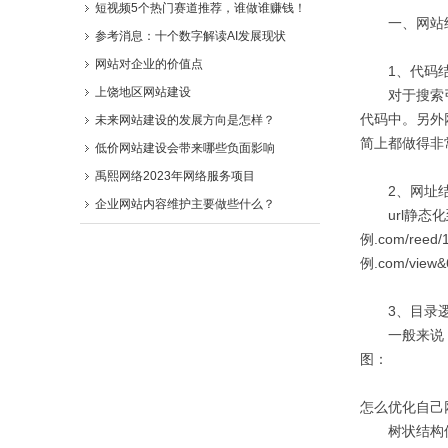
短视频5个热门赛道推荐，谁做谁赚钱！
一、网站结
参考消息：十个数字解读AI发展现状
网站对企业的价值点
1、代码结
上饶地区网站建设
对于搜索引擎
代码中。另外网
未来网站建设的发展方向是怎样？
简上都做得非
低价网站建设会带来哪些负面影响
禹熙网络2023年网络服务项目
2、网址结构
企业网站内容维护主要做些什么？
url静态化到
例.com/ree
例.com/v
3、目录逻
一般来说，我
图：
怎么优化自己
树状结构使得