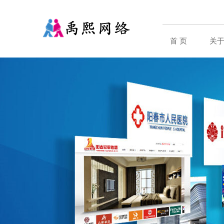
首 页
关