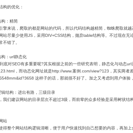
构的优化：
构：精简
来说，爬取的都是网站的代码，所以代码结构越精简，蜘蛛爬取就越高效
站尽量少使用JS，采用DIV+CSS结构，抛弃table结构等。不过现
常不错了。
：url静态化
底对SEO有多重要呢?其实根据之前的一些研究表明，静态化与动态url并没有
d/123.html，而动态化网址就是http://www.案例.com/view?123，其
iew&6548mm&id?3658 这样子的话，那就很不好了。加之又考虑到用户体
辑结构：进出有路，三级目录
们建议网站的目录层次不超过3级，而前辈的众多经验是采用树状结构
网站
整个网站结构逻辑清晰，便于用户快速找到自己想要的内容，再加上合