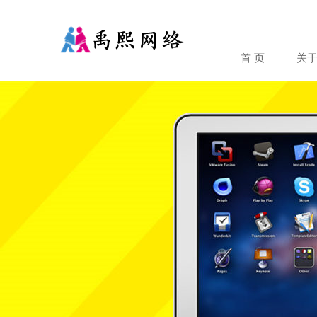
首 页
关